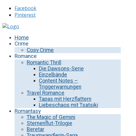
Facebook
Pinterest
Home
Crime
Cosy Crime
Romance
Romantic Thrill
Die Dawsons-Serie
Einzelbände
Content Notes –
Triggerwarnungen
Travel Romance
Tapas mit Herzflattern
Liebeschaos mit Tsatsiki
Romantasy
The Magic of Gemini
Sternenflut-Trilogie
Beretar
Traumwandlerin-Saga