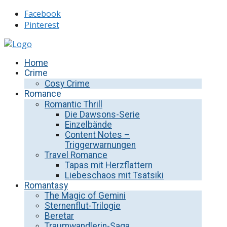
Facebook
Pinterest
Home
Crime
Cosy Crime
Romance
Romantic Thrill
Die Dawsons-Serie
Einzelbände
Content Notes –
Triggerwarnungen
Travel Romance
Tapas mit Herzflattern
Liebeschaos mit Tsatsiki
Romantasy
The Magic of Gemini
Sternenflut-Trilogie
Beretar
Traumwandlerin-Saga