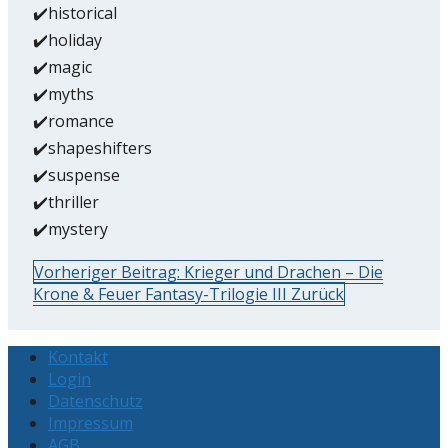
✔️historical
✔️holiday
✔️magic
✔️myths
✔️romance
✔️shapeshifters
✔️suspense
✔️thriller
✔️mystery
Vorheriger Beitrag: Krieger und Drachen – Die
Krone & Feuer Fantasy-Trilogie III
Zurück
Kontakt
Login
Datenschutz
Impressum
AGB