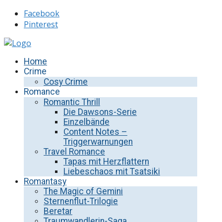
Facebook
Pinterest
Home
Crime
Cosy Crime
Romance
Romantic Thrill
Die Dawsons-Serie
Einzelbände
Content Notes –
Triggerwarnungen
Travel Romance
Tapas mit Herzflattern
Liebeschaos mit Tsatsiki
Romantasy
The Magic of Gemini
Sternenflut-Trilogie
Beretar
Traumwandlerin-Saga