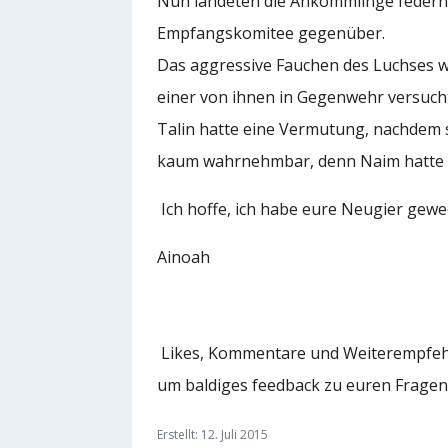
Nun landeten die Ankömmlinge federnd a
Empfangskomitee gegenüber.
Das aggressive Fauchen des Luchses wa
einer von ihnen in Gegenwehr versuch
Talin hatte eine Vermutung, nachdem si
kaum wahrnehmbar, denn Naim hatte si
Ich hoffe, ich habe eure Neugier geweck
Ainoah
Likes, Kommentare und Weiterempfehlun
um baldiges feedback zu euren Fragen
Erstellt: 12. Juli 2015