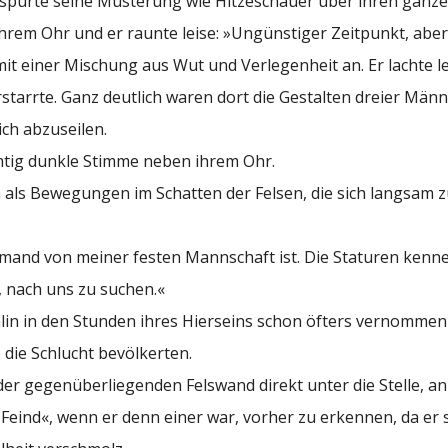
e spürte seine Musterung wie Hitzeschauer über ihren ganze
hrem Ohr und er raunte leise: »Ungünstiger Zeitpunkt, aber
 mit einer Mischung aus Wut und Verlegenheit an. Er lachte l
rstarrte. Ganz deutlich waren dort die Gestalten dreier Män
ch abzuseilen.
amtig dunkle Stimme neben ihrem Ohr.
als Bewegungen im Schatten der Felsen, die sich langsam zu
jemand von meiner festen Mannschaft ist. Die Staturen kenne
, nach uns zu suchen.«
 Talin in den Stunden ihres Hierseins schon öfters vernommen
 die Schlucht bevölkerten.
r gegenüberliegenden Felswand direkt unter die Stelle, an 
»Feind«, wenn er denn einer war, vorher zu erkennen, da er