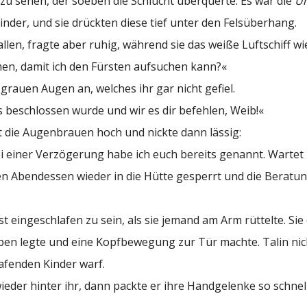
zu sehen, der soeben die Schlucht überquerte. Es war die
Un
Kinder, und sie drückten diese tief unter den Felsüberhang.
llen, fragte aber ruhig, während sie das weiße Luftschiff w
hmen, damit ich den Fürsten aufsuchen kann?«
n grauen Augen an, welches ihr gar nicht gefiel.
beschlossen wurde und wir es dir befehlen, Weib!«
t die Augenbrauen hoch und nickte dann lässig:
bei einer Verzögerung habe ich euch bereits genannt. Wartet l
en Abendessen wieder in die Hütte gesperrt und die Beratu
t eingeschlafen zu sein, als sie jemand am Arm rüttelte. Sie
ippen legte und eine Kopfbewegung zur Tür machte. Talin nick
lafenden Kinder warf.
wieder hinter ihr, dann packte er ihre Handgelenke so schnell,