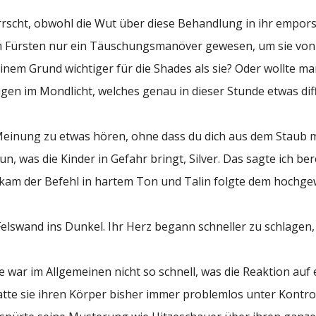
herrscht, obwohl die Wut über diese Behandlung in ihr empors
m Fürsten nur ein Täuschungsmanöver gewesen, um sie von 
nem Grund wichtiger für die Shades als sie? Oder wollte ma
gen im Mondlicht, welches genau in dieser Stunde etwas diffu
e Meinung zu etwas hören, ohne dass du dich aus dem Staub 
tun, was die Kinder in Gefahr bringt, Silver. Das sagte ich ber
, kam der Befehl in hartem Ton und Talin folgte dem hochg
 Felswand ins Dunkel. Ihr Herz begann schneller zu schlagen,
Sie war im Allgemeinen nicht so schnell, was die Reaktion a
te sie ihren Körper bisher immer problemlos unter Kontrol