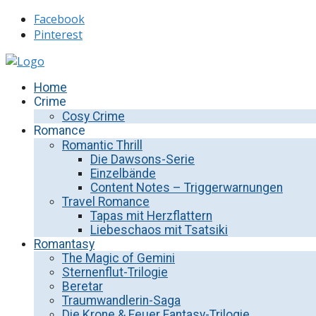
Facebook
Pinterest
Home
Crime
Cosy Crime
Romance
Romantic Thrill
Die Dawsons-Serie
Einzelbände
Content Notes – Triggerwarnungen
Travel Romance
Tapas mit Herzflattern
Liebeschaos mit Tsatsiki
Romantasy
The Magic of Gemini
Sternenflut-Trilogie
Beretar
Traumwandlerin-Saga
Die Krone & Feuer Fantasy-Trilogie