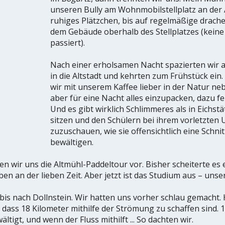
unseren Bully am Wohnmobilstellplatz an der 
ruhiges Plätzchen, bis auf regelmäßige drach
dem Gebäude oberhalb des Stellplatzes (keine
passiert).
Nach einer erholsamen Nacht spazierten wir a
in die Altstadt und kehrten zum Frühstück ein
wir mit unserem Kaffee lieber in der Natur n
aber für eine Nacht alles einzupacken, dazu feh
Und es gibt wirklich Schlimmeres als in Eichst
sitzen und den Schülern bei ihrem vorletzten 
zuzuschauen, wie sie offensichtlich eine Schni
bewältigen.
n wir uns die Altmühl-Paddeltour vor. Bisher scheiterte es
 an der lieben Zeit. Aber jetzt ist das Studium aus – unse
s nach Dollnstein. Wir hatten uns vorher schlau gemacht. 
 dass 18 Kilometer mithilfe der Strömung zu schaffen sind. 
igt, und wenn der Fluss mithilft ... So dachten wir.