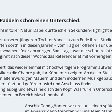
 Paddeln schon einen Unterschied.
 in toller Natur. Dabei durfte ich ein Sekunden-Highlight e
zert unserer jüngeren Tochter Vanessa zum Ende ihres Stud
rten dorthin in diesen Jahren – vom Tag der offenen Tür üb
tsexamensfeier am vorigen Samstag – war mir schon recht
ginnt nach dieser Woche: das Referendariat mit vorherige
zert, das wieder einmal mit hochwertigem Programm aufwa
kern die Chance gab, ihr Können zu zeigen. An dieser Stelle
önen altehrwürdigen Mauern und dem modernen Musikgebäud
terstützt und gefördert wird und Anschluss findet.
gläubig und etwas neidisch den Kopf: Was für ein Untersc
denten im Bereich Maschinenbau!
Anschließend gönnten wir drei uns einen spät
im
Bogartz
, dann trennten wir uns. Mein Mann