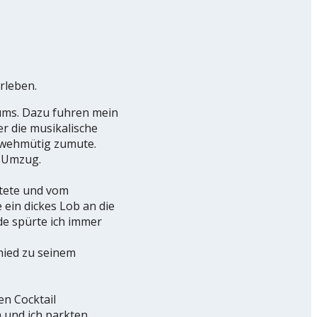
rleben.
iums. Dazu fuhren mein
er die musikalische
 wehmütig zumute.
m Umzug.
rtete und vom
 ein dickes Lob an die
e spürte ich immer
hied zu seinem
en Cocktail
 und ich parkten