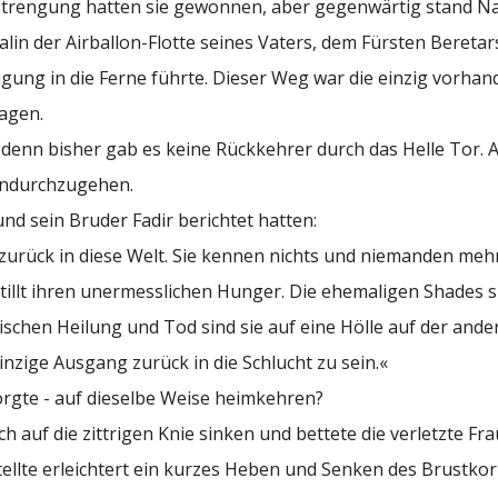
nstrengung hatten sie gewonnen, aber gegenwärtig stand Na
alin der Airballon-Flotte seines Vaters, dem Fürsten Beretar
eigung in die Ferne führte. Dieser Weg war die einzig vorhan
agen.
denn bisher gab es keine Rückkehrer durch das Helle Tor. A
hindurchzugehen.
und sein Bruder Fadir berichtet hatten:
urück in diese Welt. Sie kennen nichts und niemanden mehr
illt ihren unermesslichen Hunger. Die ehemaligen Shades s
hen Heilung und Tod sind sie auf eine Hölle auf der ander
zige Ausgang zurück in die Schlucht zu sein.«
orgte - auf dieselbe Weise heimkehren?
ich auf die zittrigen Knie sinken und bettete die verletzte F
lte erleichtert ein kurzes Heben und Senken des Brustkorb