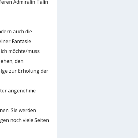
feren Admiralin Talin
ndern auch die
einer Fantasie
, ich möchte/muss
sehen, den
olge zur Erholung der
chter angenehme
hnen. Sie werden
egen noch viele Seiten