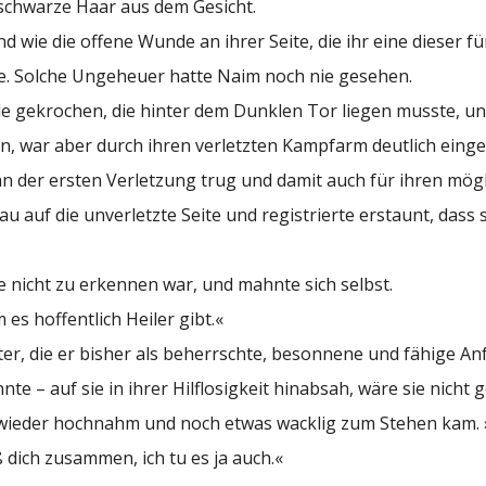
 schwarze Haar aus dem Gesicht.
 wie die offene Wunde an ihrer Seite, die ihr eine dieser f
. Solche Ungeheuer hatte Naim noch nie gesehen.
le gekrochen, die hinter dem Dunklen Tor liegen musste, u
gen, war aber durch ihren verletzten Kampfarm deutlich ein
an der ersten Verletzung trug und damit auch für ihren mög
au auf die unverletzte Seite und registrierte erstaunt, dass s
 nicht zu erkennen war, und mahnte sich selbst.
 es hoffentlich Heiler gibt.«
r, die er bisher als beherrschte, besonnene und fähige An
te – auf sie in ihrer Hilflosigkeit hinabsah, wäre sie nicht g
m wieder hochnahm und noch etwas wacklig zum Stehen kam.
 dich zusammen, ich tu es ja auch.«