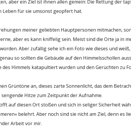
en, aber ein Ziel ist ihnen allen gemein: Die Rettung der tap
n Leben für sie umsonst geopfert hat.
n Drehungen meiner geliebten Hauptpersonen mitmachen, so
rne, aber es kann kniffelig sein. Meist sind die Orte ja in m
rden. Aber zufällig sehe ich ein Foto wie dieses und weiß
 genau so sollten die Gebäude auf den Himmelsschollen aus
ite des Himmels katapultiert wurden und den Gerüchten zu F
nen Grüntöne an, dieses zarte Sonnenlicht, das dem Betra
ne sengende Hitze zum Zeitpunkt der Aufnahme.
ft auf diesen Ort stoßen und sich in seliger Sicherheit wä
eren« belehrt. Aber noch sind sie nicht am Ziel, denn es li
der Arbeit vor mir.