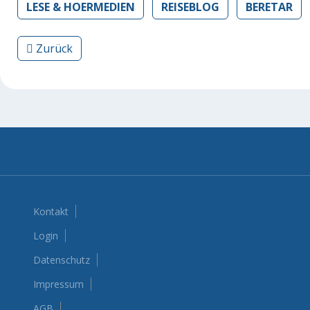
LESE & HOERMEDIEN
REISEBLOG
BERETAR
Vorheriger Beitrag: Wie ein Herz ohne Körper ...
Zurück
Kontakt
Login
Datenschutz
Impressum
AGB