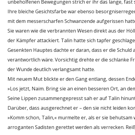
unbeholfenen Bewegungen strich er ihr das lange, fast
Ihre bleiche Gesichtsfarbe war ebenso besorgniserregend
mit dem messerscharfen Schwanzende aufgerissen hatte
Sie waren wie die verbrannten Wesen direkt aus der Höl
der Kämpfer attackiert. Talin hatte sich tapfer geschla
Gesenkten Hauptes dachte er daran, dass er die Schuld 
verantwortlich wäre. Vorsichtig drehte er die schlanke Fr
der Wunde deutlich verlangsamt hatte.
Mit neuem Mut blickte er den Gang entlang, dessen Ende
»Los jetzt, Naim. Bring sie an einen besseren Ort, an dem
Seine Lippen zusammengepresst sah er auf Talin hinunte
Darüber, dass ausgerechnet er – den sie nicht leiden konn
»Komm schon, Talin,« murmelte er, als er sie behutsa
arroganten Sadisten gerettet werden als verrecken. Reiß