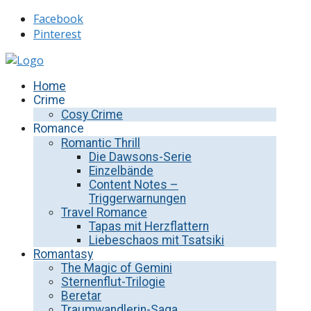
Facebook
Pinterest
Home
Crime
Cosy Crime
Romance
Romantic Thrill
Die Dawsons-Serie
Einzelbände
Content Notes –
Triggerwarnungen
Travel Romance
Tapas mit Herzflattern
Liebeschaos mit Tsatsiki
Romantasy
The Magic of Gemini
Sternenflut-Trilogie
Beretar
Traumwandlerin-Saga